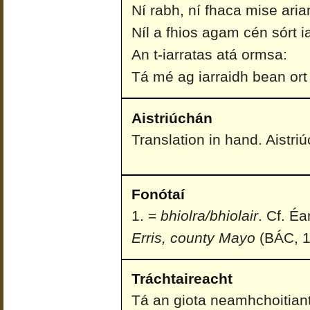
Ní rabh, ní fhaca mise aria
Níl a fhios agam cén sórt i
An t-iarratas atá ormsa:
Tá mé ag iarraidh bean or
Aistriúchán
Translation in hand. Aistri
Fonótaí
=
bhiolra/bhiolair
. Cf. É
Erris, county Mayo
(BÁC, 1
Tráchtaireacht
Tá an giota neamhchoitiant