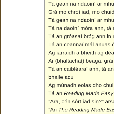
Tá gean na ndaoiní ar mhui
Grá mo chroí iad, mo chuid 
Tá gean na ndaoiní ar mhui
Tá na daoiní móra ann, tá 
Tá an gréasaí bróg ann in 
Tá an ceannaí mál anuas 
Ag iarraidh a bheith ag dé
Ar (bhaltachaí) beaga, grá
Tá an caibléaraí ann, tá an 
bhaile acu
Ag múnadh eolas dho chuil
Tá an
Reading Made Easy
"Ara, cén sórt iad sin?" ars
"An
The Reading Made Ea