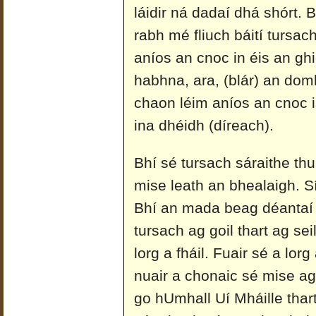
láidir ná dadaí dhá shórt.
rabh mé fliuch báití tursach 
aníos an cnoc in éis an ghi
habhna, ara, (blár) an domh
chaon léim aníos an cnoc i
ina dhéidh (díreach).
Bhí sé tursach sáraithe thu
mise leath an bhealaigh. Sío
Bhí an mada beag déantaí 
tursach ag goil thart ag sei
lorg a fháil. Fuair sé a lorg
nuair a chonaic sé mise ag t
go hUmhall Uí Mháille thar