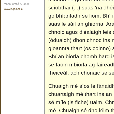
Mapa Íomhá © 2009
sciobthaí (...) suas 'na dhé
www.logainm.ie
go bhfanfadh sé liom. Bhí
suas le sáil an ghiorria. Ar
chnoic agus d'éalaigh leis
(óduaidh) dhon chnoc ins 
gleannta thart (os coinne) 
Bhí an biorla chomh hard is
sé faoin mbiorla ag fairea
fheiceál, ach chonaic seis
Chuaigh mé síos le fánaidh
chuartaigh mé thart ins an 
sé míle (is fiche) uaim. C
mé. Chuaigh sé dho léim t