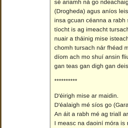
sé ariamh ná go ndeachaigh
(Drogheda) agus aníos leis 
insa gcuan céanna a rabh 
tíocht is ag imeacht tursach
nuair a tháinig mise isteac
chomh tursach nár fhéad m
díom ach mo shuí ansin fliu
gan teas gan digh gan deis
**********
D'éirigh mise ar maidin.
D'éalaigh mé síos go (Gara
An áit a rabh mé ag triall a
I measc na daoiní móra is 