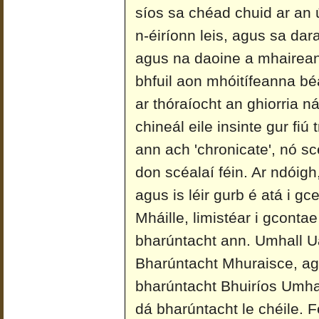
síos sa chéad chuid ar an 
n-éiríonn leis, agus sa dar
agus na daoine a mhairean
bhfuil aon mhóitífeanna béa
ar thóraíocht an ghiorria n
chineál eile insinte gur fiú 
ann ach 'chronicate', nó sc
don scéalaí féin. Ar ndóigh
agus is léir gurb é atá i g
Mháille, limistéar i gconta
bharúntacht ann. Umhall Ua
Bharúntacht Mhuraisce, agu
bharúntacht Bhuiríos Umhai
dá bharúntacht le chéile.