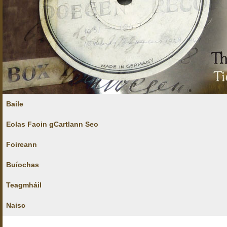
Baile
Eolas Faoin gCartlann Seo
Foireann
Buíochas
Teagmháil
Naisc