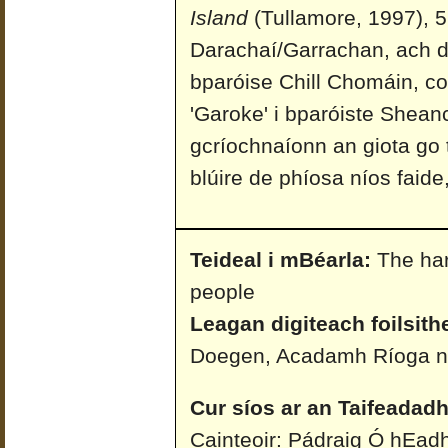
Island
(Tullamore, 1997), 5.
Darachaí/Garrachan, ach d'
bparóise Chill Chomáin, co
'Garoke' i bparóiste Sheanc
gcríochnaíonn an giota go 
blúire de phíosa níos faide
Teideal i mBéarla:
The har
people
Leagan digiteach foilsith
Doegen, Acadamh Ríoga n
Cur síos ar an Taifeadadh
Cainteoir: Pádraig Ó hEadh