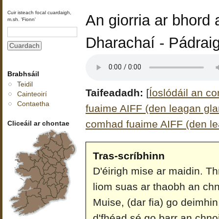
Cuir isteach focal cuardaigh,
An giorria ar bhord 
m.sh. 'Fionn'
Dharachaí - Pádrai
Brabhsáil
Teidil
Taifeadadh:
[
Íoslódáil an c
Cainteoirí
Contaetha
fuaime AIFF (den leagan glan
comhad fuaime AIFF (den le
Cliceáil ar chontae
Tras-scríbhinn
D'éirigh mise ar maidin. Th
liom suas ar thaobh an chn
Muise, (dar fia) go deimhin,
d'fhéad sé go barr an chnoi