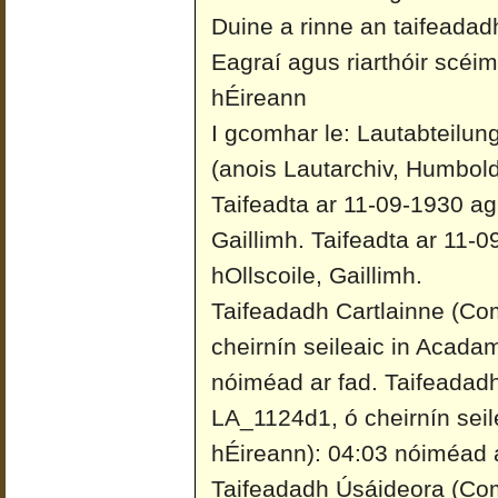
Duine a rinne an taifeadad
Eagraí agus riarthóir scéi
hÉireann
I gcomhar le: Lautabteilun
(anois Lautarchiv, Humboldt
Taifeadta ar 11-09-1930 ag 
Gaillimh.
Taifeadta ar 11-0
hOllscoile, Gaillimh.
Taifeadadh Cartlainne (Co
cheirnín seileaic in Acada
nóiméad ar fad.
Taifeadadh
LA_1124d1, ó cheirnín sei
hÉireann): 04:03 nóiméad a
Taifeadadh Úsáideora (Co