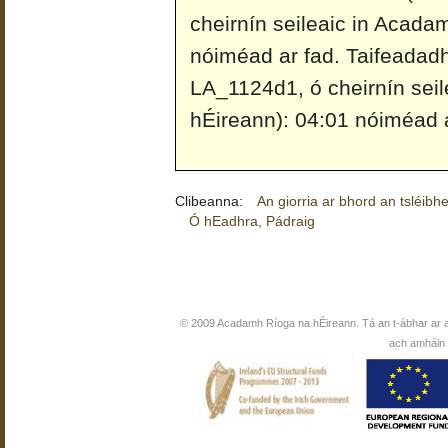
cheirnín seileaic in Acada
nóiméad ar fad.
Taifeadad
LA_1124d1, ó cheirnín sei
hÉireann): 04:01 nóiméad a
Clibeanna:
An giorria ar bhord an tsléibh
Ó hEadhra, Pádraig
© 2009 Acadamh Ríoga na hÉireann. Tá an t-ábhar ar 
ach amháin i