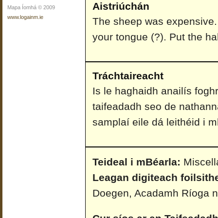
Aistriúchán
Mapa Íomhá © 2009
www.logainm.ie
The sheep was expensive. T
your tongue (?). Put the hal
Tráchtaireacht
Is le haghaidh anailís fog
taifeadadh seo de nathann
samplaí eile dá leithéid i
Teideal i mBéarla:
Miscel
Leagan digiteach foilsith
Doegen, Acadamh Ríoga n