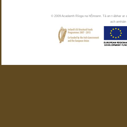
© 2009 Acadamh Ríoga na hÉireann. Tá an t-ábhar ar 
ach amháin i