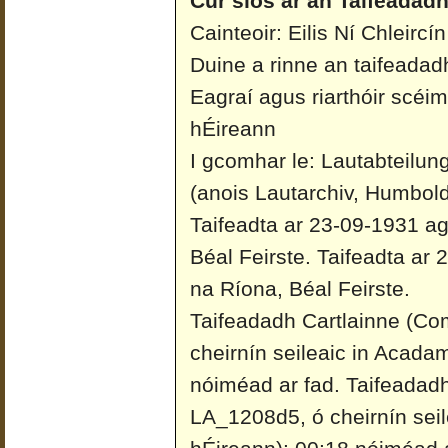
Cur síos ar an Taifeadadh
Cainteoir: Eilis Ní Chleircí
Duine a rinne an taifeadad
Eagraí agus riarthóir scéi
hÉireann
I gcomhar le: Lautabteilun
(anois Lautarchiv, Humboldt
Taifeadta ar 23-09-1931 ag 
Béal Feirste.
Taifeadta ar 
na Ríona, Béal Feirste.
Taifeadadh Cartlainne (Co
cheirnín seileaic in Acada
nóiméad ar fad.
Taifeadadh
LA_1208d5, ó cheirnín sei