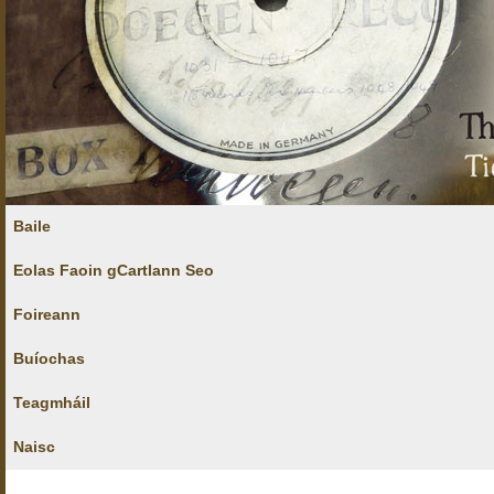
Baile
Eolas Faoin gCartlann Seo
Foireann
Buíochas
Teagmháil
Naisc