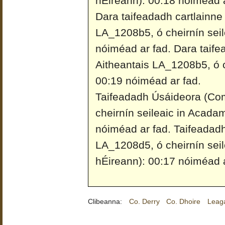
hÉireann): 00:18 nóiméad a
Dara taifeadadh cartlainne
LA_1208b5, ó cheirnín seil
nóiméad ar fad.
Dara taife
Aitheantais LA_1208b5, ó ch
00:19 nóiméad ar fad.
Taifeadadh Úsáideora (Co
cheirnín seileaic in Acada
nóiméad ar fad.
Taifeadad
LA_1208d5, ó cheirnín sei
hÉireann): 00:17 nóiméad a
Clibeanna:
Co. Derry
Co. Dhoire
Leaga