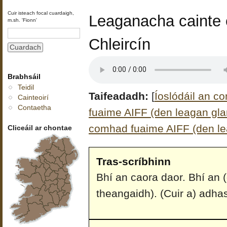
Cuir isteach focal cuardaigh,
Leaganacha cainte é
m.sh. 'Fionn'
Chleircín
Brabhsáil
Teidil
Taifeadadh:
[
Íoslódáil an c
Cainteoirí
Contaetha
fuaime AIFF (den leagan glan
comhad fuaime AIFF (den le
Cliceáil ar chontae
Tras-scríbhinn
Bhí an caora daor. Bhí an (
theangaidh). (Cuir a) adhas