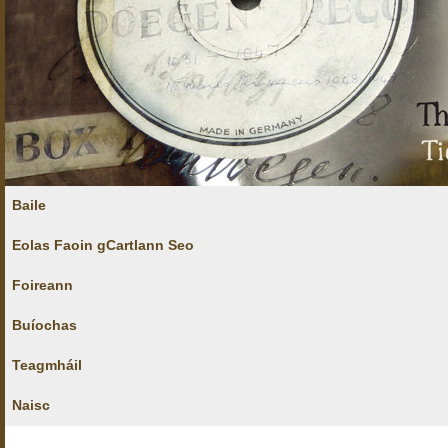
Baile
Eolas Faoin gCartlann Seo
Foireann
Buíochas
Teagmháil
Naisc