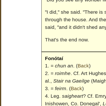
"I did," she said. "There is
through the house. And the 
said, "and it didn't shed any
That's the end now.
Fonótaí
=
chun an
.
(
Back
)
=
roimhe
. Cf. Art Hughe
al.,
Stair na Gaeilge
(Maigh
=
feirm
.
(
Back
)
Leg.
saigheart
? Cf. Emry
Inishowen, Co. Donegal',
L