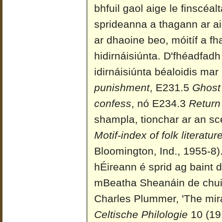
bhfuil gaol aige le finscéal
sprideanna a thagann ar a
ar dhaoine beo, móitíf a f
hidirnáisiúnta. D'fhéadfadh
idirnáisiúnta béaloidis ma
punishment
, E231.5
Ghost 
confess
, nó E234.3
Return
shampla, tionchar ar an s
Motif-index of folk literatur
Bloomington, Ind., 1955-8).
hÉireann é sprid ag baint d
mBeatha Sheanáin de chu
Charles Plummer, 'The mir
Celtische Philologie
10 (191