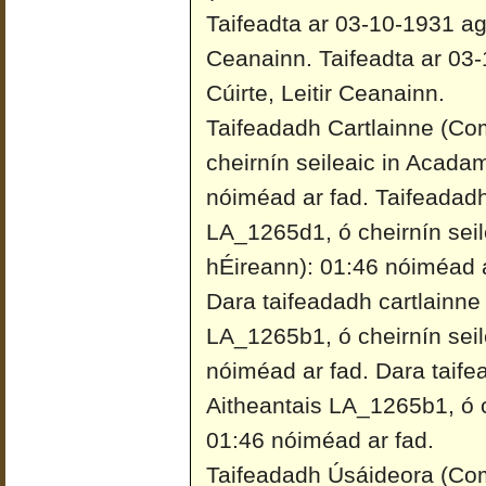
Taifeadta ar 03-10-1931 ag 
Ceanainn.
Taifeadta ar 03
Cúirte, Leitir Ceanainn.
Taifeadadh Cartlainne (Co
cheirnín seileaic in Acada
nóiméad ar fad.
Taifeadadh
LA_1265d1, ó cheirnín sei
hÉireann): 01:46 nóiméad a
Dara taifeadadh cartlainne
LA_1265b1, ó cheirnín seil
nóiméad ar fad.
Dara taife
Aitheantais LA_1265b1, ó ch
01:46 nóiméad ar fad.
Taifeadadh Úsáideora (Co