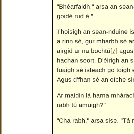
"Bhéarfaidh," arsa an sean
goidé rud é."
Thoisigh an sean-nduine is
a rinn sé, gur mharbh sé a
airgid ar na bochtú
[7]
agus 
hachan seort. D'éirigh an 
fuaigh sé isteach go toigh 
Agus d'fhan sé an oíche si
Ar maidin lá harna mhárach
rabh tú amuigh?"
"Cha rabh," arsa sise. "Tá