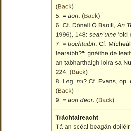
(
Back
)
=
aon
.
(
Back
)
Cf. Dónall Ó Baoill,
An T
1996), 148:
sean’uine
'old
=
bochtaibh
. Cf. Mícheá
fearaibh?": gnéithe de lea
an tabharthaigh iolra sa N
224.
(
Back
)
Leg.
mi
? Cf. Evans, op. c
(
Back
)
=
aon deor
.
(
Back
)
Tráchtaireacht
Tá an scéal beagán doiléir