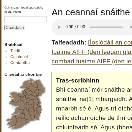
Cuir isteach focal cuardaigh,
An ceannaí snáithe 
m.sh. 'Fionn'
Taifeadadh:
[
Íoslódáil an c
Brabhsáil
fuaime AIFF (den leagan glan
Teidil
Cainteoirí
comhad fuaime AIFF (den le
Contaetha
Cliceáil ar chontae
Tras-scríbhinn
Bhí ceannaí mór snáithe 
snáithe 'na
[1]
mhargaidh. Ag
mharbh sé é. Agus trí oíche
reilic achan oíche de thrí 
chluinfeadh sé. Agus (bheadh