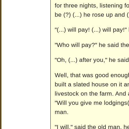
for three nights, listening
be (?) (...) he rose up and (
"(...) will pay! (...) will pay!
"Who will pay?" he said the 
"Oh, (...) after you," he said,
Well, that was good enough
built a slated house on it 
livestock on the farm. And
"Will you give me lodgings(?
man.
"I will," said the old man, h