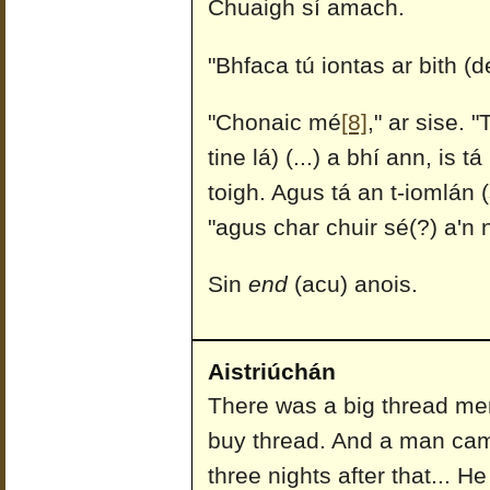
Chuaigh sí amach.
"Bhfaca tú iontas ar bith (
"Chonaic mé
[8]
," ar sise. 
tine lá) (...) a bhí ann, is 
toigh. Agus tá an t-iomlán (
"agus char chuir sé(?) a'n 
Sin
end
(acu) anois.
Aistriúchán
There was a big thread mer
buy thread. And a man cam
three nights after that... H