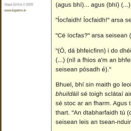
(agus bhí)... agus (bhí) (...
Mapa Íomhá © 2009
www.logainm.ie
"Íocfaidh! Íocfaidh!" arsa s
"Cé íocfas?" arsa seisean (
"(Ó, dá bhfeicfinn) i do dhé
(...) (níl a fhios a'm an bhf
seisean pósadh é)."
Bhuel, bhí sin maith go leo
bhuild
áil sé toigh sclátaí
sé stoc ar an fharm. Agus t
thart. "An dtabharfaidh tú 
seisean leis an tsean-ndui