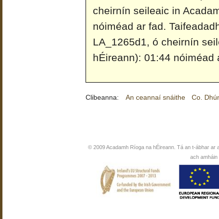
cheirnín seileaic in Acada
nóiméad ar fad.
Taifeadad
LA_1265d1, ó cheirnín sei
hÉireann): 01:44 nóiméad a
Clibeanna:
An ceannaí snáithe
Co. Dhún
© 2009 Acadamh Ríoga na hÉireann. Tá an t-ábhar ar 
ach amháin i