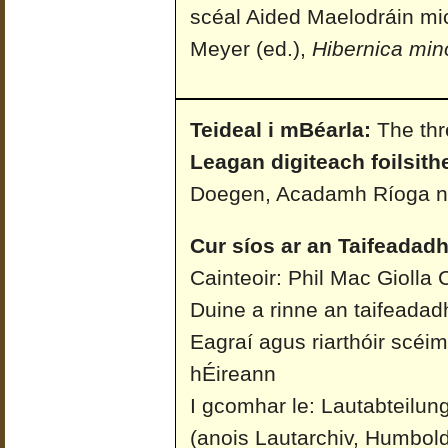
scéal Aided Maelodráin m
Meyer (ed.),
Hibernica min
Teideal i mBéarla:
The th
Leagan digiteach foilsith
Doegen, Acadamh Ríoga n
Cur síos ar an Taifeadadh
Cainteoir: Phil Mac Giolla
Duine a rinne an taifeadad
Eagraí agus riarthóir scéi
hÉireann
I gcomhar le: Lautabteilun
(anois Lautarchiv, Humboldt