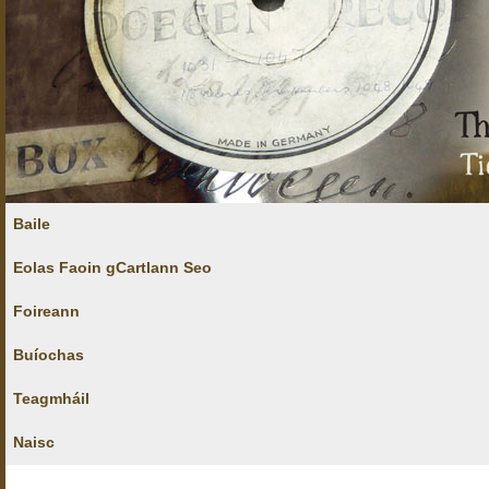
Baile
Eolas Faoin gCartlann Seo
Foireann
Buíochas
Teagmháil
Naisc