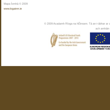
Mapa Íomhá © 2009
www.logainm.ie
© 2009 Acadamh Ríoga na hÉireann. Tá an t-ábhar ar 
ach amháin i