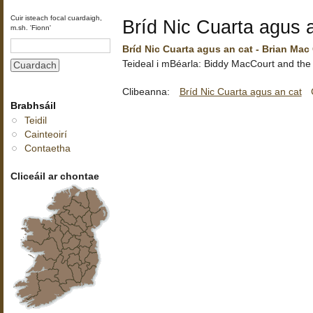
Cuir isteach focal cuardaigh,
Bríd Nic Cuarta agus 
m.sh. 'Fionn'
Bríd Nic Cuarta agus an cat - Brian Mac
Teideal i mBéarla: Biddy MacCourt and the
Clibeanna:
Bríd Nic Cuarta agus an cat
Brabhsáil
Teidil
Cainteoirí
Contaetha
Cliceáil ar chontae