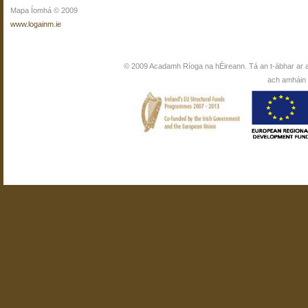
Mapa Íomhá © 2009
www.logainm.ie
© 2009 Acadamh Ríoga na hÉireann. Tá an t-ábhar ar 
ach amháin i