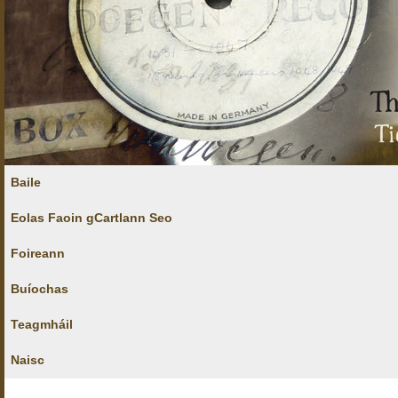
Baile
Eolas Faoin gCartlann Seo
Foireann
Buíochas
Teagmháil
Naisc