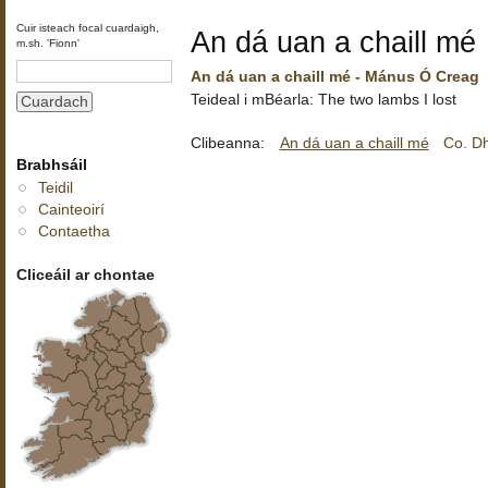
Cuir isteach focal cuardaigh,
An dá uan a chaill mé
m.sh. 'Fionn'
An dá uan a chaill mé - Mánus Ó Creag
Teideal i mBéarla: The two lambs I lost
Clibeanna:
An dá uan a chaill mé
Co. D
Brabhsáil
Teidil
Cainteoirí
Contaetha
Cliceáil ar chontae