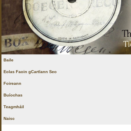
Baile
Eolas Faoin gCartlann Seo
Foireann
Buíochas
Teagmháil
Naisc