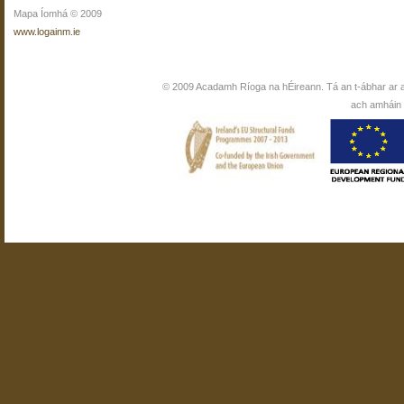
Mapa Íomhá © 2009
www.logainm.ie
© 2009 Acadamh Ríoga na hÉireann. Tá an t-ábhar ar 
ach amháin i