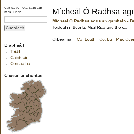
Cuir isteach focal cuardaigh,
Mícheál Ó Radhsa ag
m.sh. 'Fionn'
Mícheál Ó Radhsa agus an gamhain - Br
Teideal i mBéarla: Micil Rice and the calf
Clibeanna:
Co. Louth
Co. Lú
Mac Cuar
Brabhsáil
Teidil
Cainteoirí
Contaetha
Cliceáil ar chontae