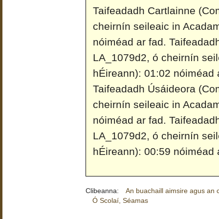
Taifeadadh Cartlainne (Co
cheirnín seileaic in Acada
nóiméad ar fad.
Taifeadadh
LA_1079d2, ó cheirnín sei
hÉireann): 01:02 nóiméad a
Taifeadadh Úsáideora (Co
cheirnín seileaic in Acada
nóiméad ar fad.
Taifeadad
LA_1079d2, ó cheirnín sei
hÉireann): 00:59 nóiméad a
Clibeanna:
An buachaill aimsire agus an ca
Ó Scolaí, Séamas