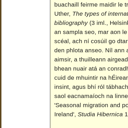
buachaill feirme maidir le 
Uther,
The types of internat
bibliography
(3 iml., Helsin
an sampla seo, mar aon le c
scéal, ach ní cosúil go dta
den phlota anseo. Níl ann 
aimsir, a thuilleann airgea
bhean nuair atá an conradh
cuid de mhuintir na hÉirea
insint, agus bhí ról tábhac
saol eacnamaíoch na linn
'Seasonal migration and po
Ireland',
Studia Hibernica
1