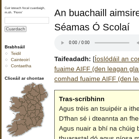
Cuir isteach focal cuardaigh,
An buachaill aimsire
m.sh. 'Fionn'
Séamas Ó Scolaí
Brabhsáil
Teidil
Taifeadadh:
[
Íoslódáil an c
Cainteoirí
Contaetha
fuaime AIFF (den leagan glan
comhad fuaime AIFF (den le
Cliceáil ar chontae
Tras-scríbhinn
Agus tréis an tsuipéir a i
D'fhan sé i dteannta an fh
Agus nuair a bhí na chúig 
thuarastal dó agus níosa mh