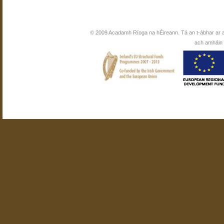
© 2009 Acadamh Ríoga na hÉireann. Tá an t-ábhar ar 
ach amháin i