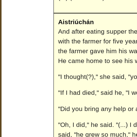
Aistriúchán
And after eating supper th
with the farmer for five ye
the farmer gave him his w
He came home to see his 
"I thought(?)," she said, "
"If I had died," said he, "I
"Did you bring any help or
"Oh, I did," he said. "(...) I
said, "he grew so much," h