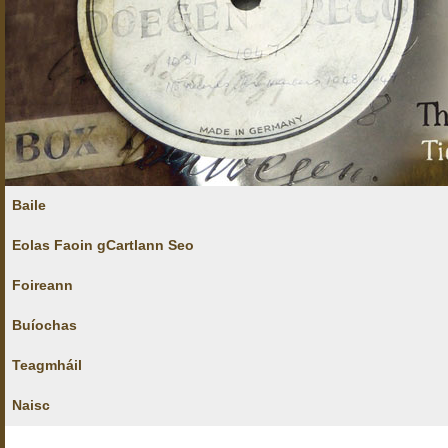
Baile
Eolas Faoin gCartlann Seo
Foireann
Buíochas
Teagmháil
Naisc