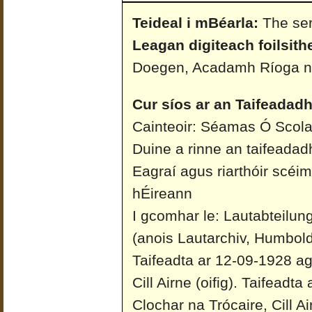
Teideal i mBéarla:
The ser
Leagan digiteach foilsith
Doegen, Acadamh Ríoga n
Cur síos ar an Taifeadadh
Cainteoir: Séamas Ó Scola
Duine a rinne an taifeada
Eagraí agus riarthóir scéi
hÉireann
I gcomhar le: Lautabteilun
(anois Lautarchiv, Humboldt
Taifeadta ar 12-09-1928 ag
Cill Airne (oifig).
Taifeadta 
Clochar na Trócaire, Cill Air