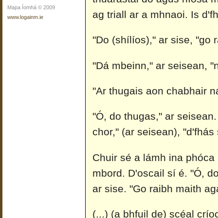
Mapa Íomhá © 2009
ag triall ar a mhnaoi. Is d'fh
www.logainm.ie
"Do (shílíos)," ar sise, "go
"Dá mbeinn," ar seisean, "n
"Ar thugais aon chabhair 
"Ó, do thugas," ar seisean. 
chor," (ar seisean), "d'fhá
Chuir sé a lámh ina phóca 
mbord. D'oscail sí é. "Ó, d
ar sise. "Go raibh maith aga
(...) (a bhfuil de) scéal cr