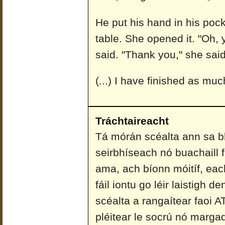
He put his hand in his poc
table. She opened it. "Oh,
said. "Thank you," she said
(...) I have finished as muc
Tráchtaireacht
Tá mórán scéalta ann sa bh
seirbhíseach nó buachaill f
ama, ach bíonn móitíf, each
fáil iontu go léir laistigh 
scéalta a rangaítear faoi
pléitear le socrú nó marg