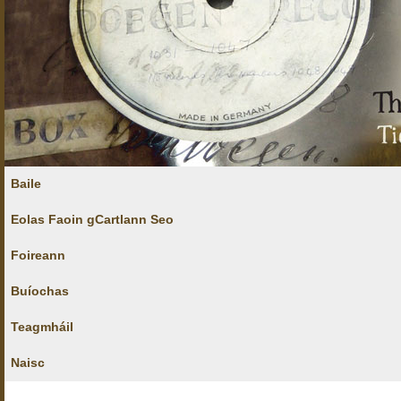
Baile
Eolas Faoin gCartlann Seo
Foireann
Buíochas
Teagmháil
Naisc