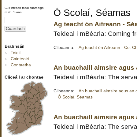
Cuir isteach focal cuardaigh,
Ó Scolaí, Séamas
m.sh. 'Fionn'
Ag teacht ón Aifreann - S
Teideal i mBéarla: Coming 
Brabhsáil
Clibeanna:
Ag teacht ón Aifreann
Co. Ch
Teidil
Cainteoirí
Contaetha
An buachaill aimsire agus 
Teideal i mBéarla: The servan
Cliceáil ar chontae
Clibeanna:
An buachaill aimsire agus an ca
Ó Scolaí, Séamas
An buachaill aimsire agus 
Teideal i mBéarla: The servan