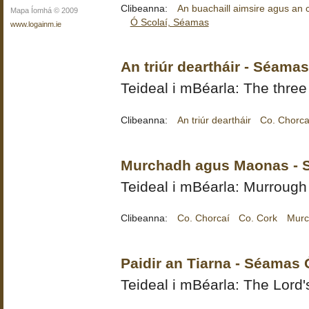
Clibeanna:
An buachaill aimsire agus an ca
Mapa Íomhá © 2009
Ó Scolaí, Séamas
www.logainm.ie
An triúr deartháir - Séamas
Teideal i mBéarla: The three
Clibeanna:
An triúr deartháir
Co. Chorca
Murchadh agus Maonas - 
Teideal i mBéarla: Murroug
Clibeanna:
Co. Chorcaí
Co. Cork
Murc
Paidir an Tiarna - Séamas 
Teideal i mBéarla: The Lord'