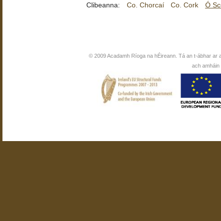
Clibeanna:
Co. Chorcaí
Co. Cork
Ó Sc
© 2009 Acadamh Ríoga na hÉireann. Tá an t-ábhar ar 
ach amháin i