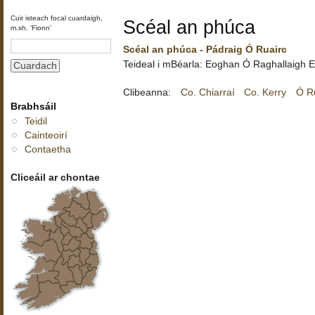
Cuir isteach focal cuardaigh,
Scéal an phúca
m.sh. 'Fionn'
Scéal an phúca - Pádraig Ó Ruairc
Teideal i mBéarla:
Eoghan Ó Raghallaigh
E
Clibeanna:
Co. Chiarraí
Co. Kerry
Ó Ru
Brabhsáil
Teidil
Cainteoirí
Contaetha
Cliceáil ar chontae