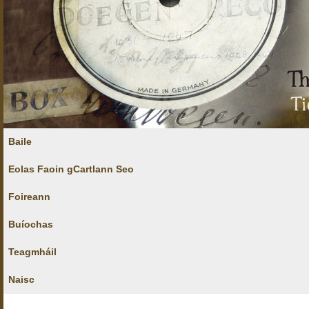
Baile
Eolas Faoin gCartlann Seo
Foireann
Buíochas
Teagmháil
Naisc