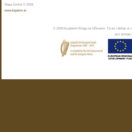
Mapa Íomhá © 2009
www.logainm.ie
© 2009 Acadamh Ríoga na hÉireann. Tá an t-ábhar ar 
ach amháin i