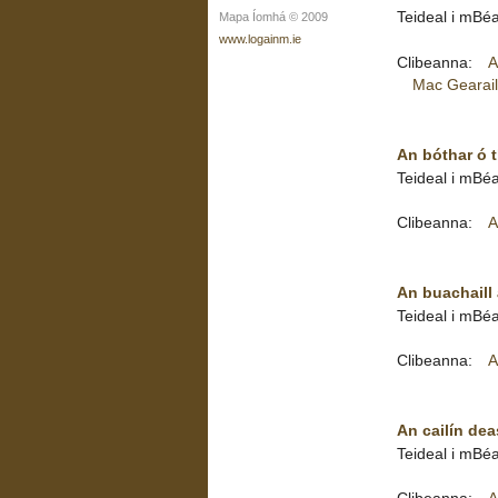
Teideal i mBé
Mapa Íomhá © 2009
www.logainm.ie
Clibeanna:
A
Mac Gearail
An bóthar ó 
Teideal i mBéa
Clibeanna:
A
An buachaill
Teideal i mBéa
Clibeanna:
A
An cailín dea
Teideal i mBéa