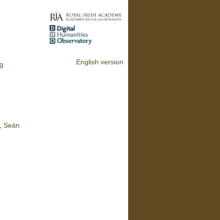
English version
ig
n, Seán