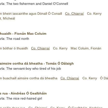
arla: The two fishermen and Daniel O'Connell
n bheirt iascairithe agus Dónall Ó Conaill
Co. Chiarraí
Co. Kerry
t, Mícheál
thuaidh - Fionán Mac Coluim
rla: The road north
n bóthar ó thuaidh
Co. Chiarraí
Co. Kerry
Mac Coluim, Fionán
 aimsire cortha dá bheatha - Tomás Ó Dálaigh
rla: The servant-boy who tired of his job
n buachaill aimsire cortha dá bheatha
Co. Chiarraí
Co. Kerry
Ó Dá
s rua - Aindréas Ó Gealbháin
rla: The nice red-haired girl