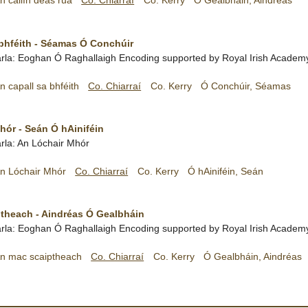
n cailín deas rua
Co. Chiarraí
Co. Kerry
Ó Gealbháin, Aindréas
 bhféith - Séamas Ó Conchúir
rla:
Eoghan Ó Raghallaigh
Encoding supported by
Royal Irish Academ
n capall sa bhféith
Co. Chiarraí
Co. Kerry
Ó Conchúir, Séamas
hór - Seán Ó hAiniféin
rla: An Lóchair Mhór
n Lóchair Mhór
Co. Chiarraí
Co. Kerry
Ó hAiniféin, Seán
theach - Aindréas Ó Gealbháin
rla:
Eoghan Ó Raghallaigh
Encoding supported by
Royal Irish Academ
n mac scaiptheach
Co. Chiarraí
Co. Kerry
Ó Gealbháin, Aindréas