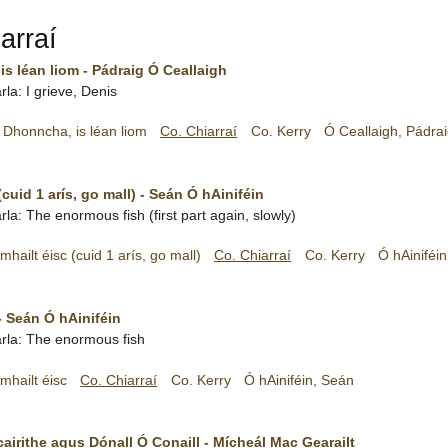
arraí
s léan liom - Pádraig Ó Ceallaigh
rla: I grieve, Denis
 Dhonncha, is léan liom
Co. Chiarraí
Co. Kerry
Ó Ceallaigh, Pádra
(cuid 1 arís, go mall) - Seán Ó hAiniféin
rla: The enormous fish (first part again, slowly)
mhailt éisc (cuid 1 arís, go mall)
Co. Chiarraí
Co. Kerry
Ó hAiniféi
- Seán Ó hAiniféin
arla: The enormous fish
mhailt éisc
Co. Chiarraí
Co. Kerry
Ó hAiniféin, Seán
cairithe agus Dónall Ó Conaill - Mícheál Mac Gearailt