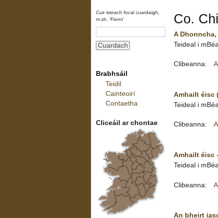
Cuir isteach focal cuardaigh,
Co. Chi
m.sh. 'Fionn'
A Dhonncha, i
Teideal i mBéa
Clibeanna:
A
Brabhsáil
Teidil
Cainteoirí
Amhailt éisc 
Contaetha
Teideal i mBéa
Cliceáil ar chontae
Clibeanna:
A
Amhailt éisc 
Teideal i mBé
Clibeanna:
A
An bheirt ias