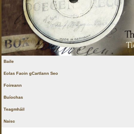
Baile
Eolas Faoin gCartlann Seo
Foireann
Buíochas
Teagmháil
Naisc