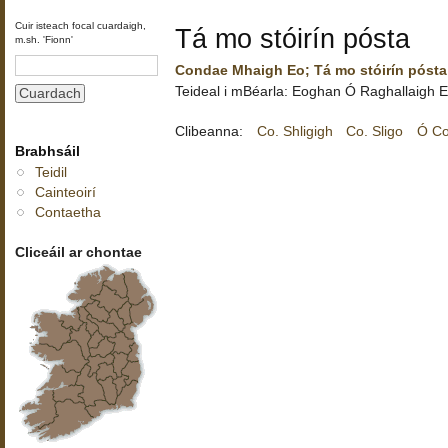
Cuir isteach focal cuardaigh,
Tá mo stóirín pósta
m.sh. 'Fionn'
Condae Mhaigh Eo; Tá mo stóirín pósta
Teideal i mBéarla:
Eoghan Ó Raghallaigh
E
Clibeanna:
Co. Shligigh
Co. Sligo
Ó Co
Brabhsáil
Teidil
Cainteoirí
Contaetha
Cliceáil ar chontae