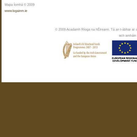
Mapa Íomhá © 2009
www.logainm.ie
© 2009 Acadamh Ríoga na hÉireann. Tá an t-ábhar ar 
ach amháin i