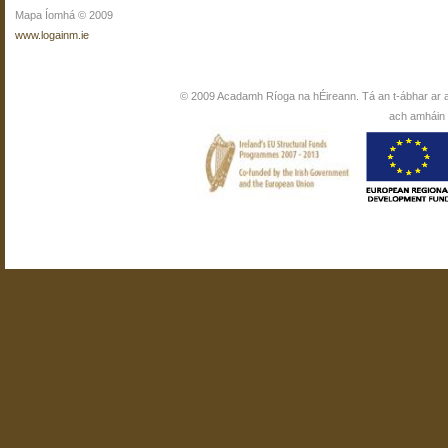
Mapa Íomhá © 2009
www.logainm.ie
© 2009 Acadamh Ríoga na hÉireann. Tá an t-ábhar ar 
ach amháin i