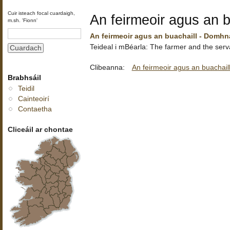
Cuir isteach focal cuardaigh,
An feirmeoir agus an b
m.sh. 'Fionn'
An feirmeoir agus an buachaill - Domhna
Teideal i mBéarla: The farmer and the ser
Clibeanna:
An feirmeoir agus an buachail
Brabhsáil
Teidil
Cainteoirí
Contaetha
Cliceáil ar chontae