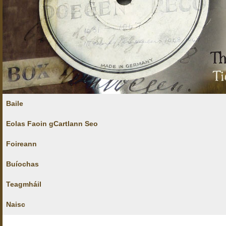
Baile
Eolas Faoin gCartlann Seo
Foireann
Buíochas
Teagmháil
Naisc