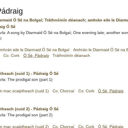
Pádraig
armaid Ó Sé na Bolgaí; Tráthnóinín déanach; amhrán eile le Diarm
aig Ó Sé
arla: A song by Diarmaid Ó Sé na Bolgaí; One evening late; another so
í
mhrán eile le Diarmaid Ó Sé na Bolgaí
Amhrán le Diarmaid Ó Sé na B
Co. Cork
Ó Sé, Pádraig
Tráthnóinín déanach
theach (cuid 1) - Pádraig Ó Sé
rla: The prodigal son (part 1)
n mac scaiptheach (cuid 1)
Co. Chorcaí
Co. Cork
Ó Sé, Pádraig
theach (cuid 2) - Pádraig Ó Sé
rla: The prodigal son (part 2)
n mac scaiptheach (cuid 2)
Co. Chorcaí
Co. Cork
Ó Sé, Pádraig