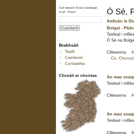
Cuir isteach focal cuardaigh,
Ó Sé, 
m.sh. 'Fionn'
Amhrán le Di
Bolgaí - Pádr
Teideal i mBé
Ó Sé na Bolga
Brabhsáil
Teidil
Clibeanna:
A
Cainteoirí
Co. Chorcaí
Contaetha
Cliceáil ar chontae
An mac scaip
Teideal i mBéa
Clibeanna:
A
An mac scaip
Teideal i mBéa
Clibeanna:
A