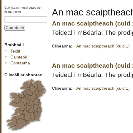
Cuir isteach focal cuardaigh,
An mac scaiptheach
m.sh. 'Fionn'
An mac scaiptheach (cuid 1
Teideal i mBéarla: The prodig
Brabhsáil
Clibeanna:
An mac scaiptheach (cuid 1)
Teidil
Cainteoirí
Contaetha
An mac scaiptheach (cuid 
Teideal i mBéarla: The prodig
Cliceáil ar chontae
Clibeanna:
An mac scaiptheach (cuid 1)