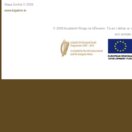
Mapa Íomhá © 2009
www.logainm.ie
© 2009 Acadamh Ríoga na hÉireann. Tá an t-ábhar ar 
ach amháin i