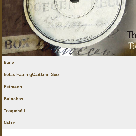
Baile
Eolas Faoin gCartlann Seo
Foireann
Buíochas
Teagmháil
Naisc