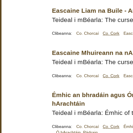
Eascaine Liam na Buile - 
Teideal i mBéarla: The curs
Clibeanna:
Co. Chorcaí
Co. Cork
Easc
Eascaine Mhuireann na nA
Teideal i mBéarla: The curs
Clibeanna:
Co. Chorcaí
Co. Cork
Easc
Émhic an bhradáin agus Óm
hArachtáin
Teideal i mBéarla: Émhic of
Clibeanna:
Co. Chorcaí
Co. Cork
Émhi
Ó hArachtáin, Pádraig