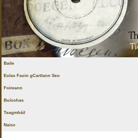
Baile
Eolas Faoin gCartlann Seo
Foireann
Buíochas
Teagmháil
Naisc