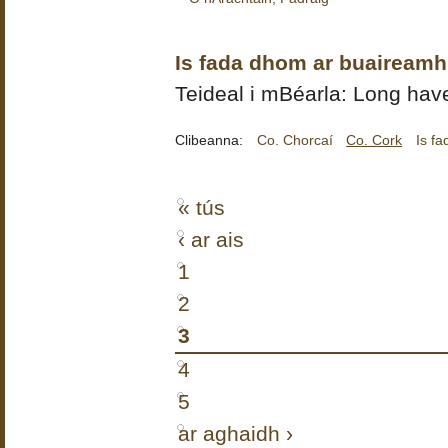
Is fada dhom ar buaireamh
Teideal i mBéarla: Long have
Clibeanna:
Co. Chorcaí
Co. Cork
Is f
« tús
‹ ar ais
1
2
3
4
5
ar aghaidh ›