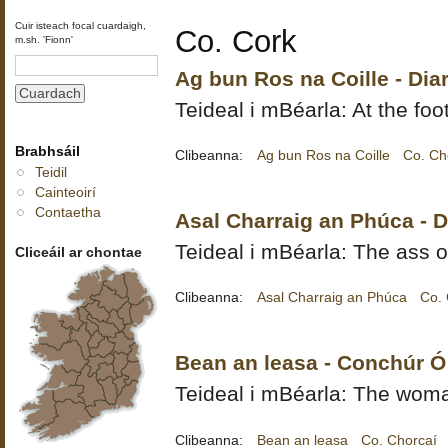
Cuir isteach focal cuardaigh,
Co. Cork
m.sh. 'Fionn'
Ag bun Ros na Coille - Di
Teideal i mBéarla: At the foo
Brabhsáil
Clibeanna:
Ag bun Ros na Coille
Co. Ch
Teidil
Cainteoirí
Contaetha
Asal Charraig an Phúca - 
Teideal i mBéarla: The ass 
Cliceáil ar chontae
Clibeanna:
Asal Charraig an Phúca
Co. 
Bean an leasa - Conchúr Ó
Teideal i mBéarla: The woman
Clibeanna:
Bean an leasa
Co. Chorcaí