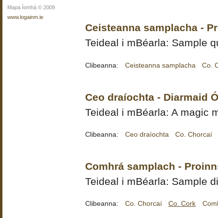
Mapa Íomhá © 2009
www.logainm.ie
Ceisteanna samplacha - Pr
Teideal i mBéarla: Sample q
Clibeanna:
Ceisteanna samplacha
Co. 
Ceo draíochta - Diarmaid 
Teideal i mBéarla: A magic m
Clibeanna:
Ceo draíochta
Co. Chorcaí
Comhrá samplach - Proinns
Teideal i mBéarla: Sample d
Clibeanna:
Co. Chorcaí
Co. Cork
Comh