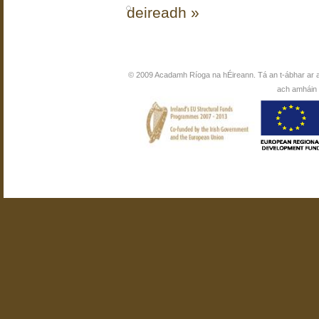
deireadh »
© 2009 Acadamh Ríoga na hÉireann. Tá an t-ábhar ar 
ach amháin i