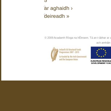
5
ar aghaidh ›
deireadh »
© 2009 Acadamh Ríoga na hÉireann. Tá an t-ábhar ar 
ach amháin i