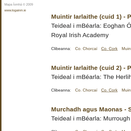
Mapa Íomhá © 2009
www.logainm.ie
Muintir Iarlaithe (cuid 1) 
Teideal i mBéarla:
Eoghan Ó
Royal Irish Academy
Clibeanna:
Co. Chorcaí
Co. Cork
Muint
Muintir Iarlaithe (cuid 2) 
Teideal i mBéarla: The Herli
Clibeanna:
Co. Chorcaí
Co. Cork
Muint
Murchadh agus Maonas - 
Teideal i mBéarla: Murroug