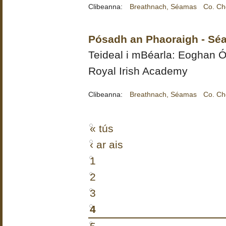
Clibeanna:
Breathnach, Séamas
Co. Ch
Pósadh an Phaoraigh - Sé
Teideal i mBéarla:
Eoghan Ó
Royal Irish Academy
Clibeanna:
Breathnach, Séamas
Co. Ch
« tús
‹ ar ais
1
2
3
4