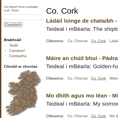
Cuir isteach focal cuardaigh,
Co. Cork
m.sh. 'Fionn'
Ládáil loinge de chataibh 
Teideal i mBéarla: The shipl
Brabhsáil
Clibeanna:
Co. Chorcaí
Co. Cork
Ládái
Teidil
Cainteoirí
Contaetha
Máire an chúil bhuí - Pádr
Teideal i mBéarla: Golden-h
Cliceáil ar chontae
Clibeanna:
Co. Chorcaí
Co. Cork
Máire
Mo dhíth agus mo léan - M
Teideal i mBéarla: My sorro
Clibeanna:
Co. Chorcaí
Co. Cork
Mo d