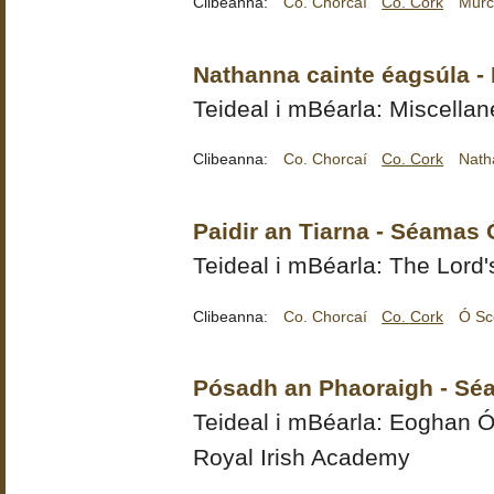
Clibeanna:
Co. Chorcaí
Co. Cork
Murc
Nathanna cainte éagsúla - 
Teideal i mBéarla: Miscella
Clibeanna:
Co. Chorcaí
Co. Cork
Nath
Paidir an Tiarna - Séamas 
Teideal i mBéarla: The Lord'
Clibeanna:
Co. Chorcaí
Co. Cork
Ó Sc
Pósadh an Phaoraigh - Sé
Teideal i mBéarla:
Eoghan Ó
Royal Irish Academy