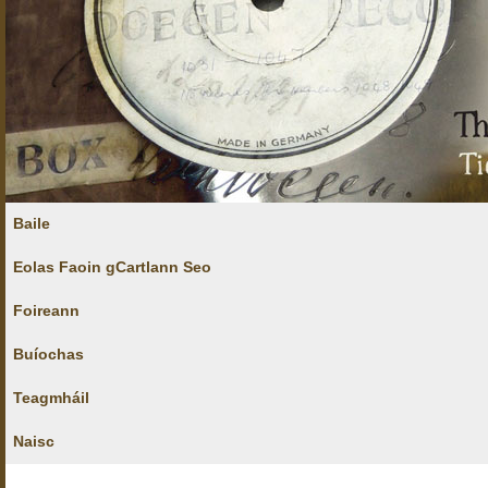
Baile
Eolas Faoin gCartlann Seo
Foireann
Buíochas
Teagmháil
Naisc